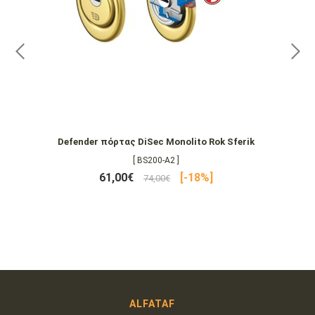
Defender πόρτας DiSec Monolito Rok Sferik
[ BS200-A2 ]
61,00€
[-18%]
74,00€
ALFATAF