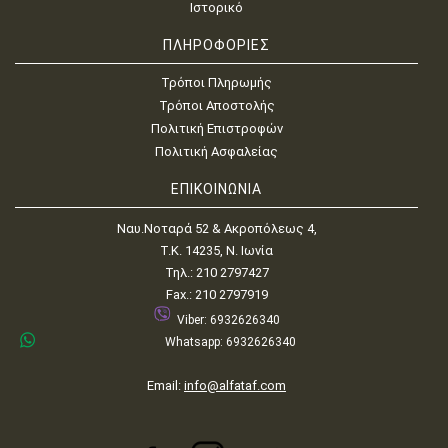
Ιστορικό
ΠΛΗΡΟΦΟΡΙΕΣ
Τρόποι Πληρωμής
Τρόποι Αποστολής
Πολιτική Επιστροφών
Πολιτική Ασφαλείας
ΕΠΙΚΟΙΝΩΝΙΑ
Ναυ.Νοταρά 52 & Ακροπόλεως 4,
Τ.Κ. 14235, Ν. Ιωνία
Τηλ.: 210 2797427
Fax.: 210 2797919
Viber: 6932626340
Whatsapp: 6932626340
Email:
info@alfataf.com