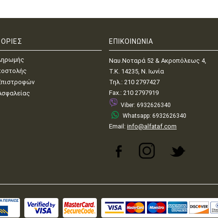
ΟΡΙΕΣ
ΕΠΙΚΟΙΝΩΝΙΑ
ληρωμής
Ναυ.Νοταρά 52 & Ακροπόλεως 4,
ποστολής
Τ.Κ. 14235, Ν. Ιωνία
 Επιστροφών
Τηλ.: 210 2797427
Fax.: 210 2797919
 Ασφαλείας
Viber: 6932626340
Whatsapp: 6932626340
Email:
info@alfataf.com